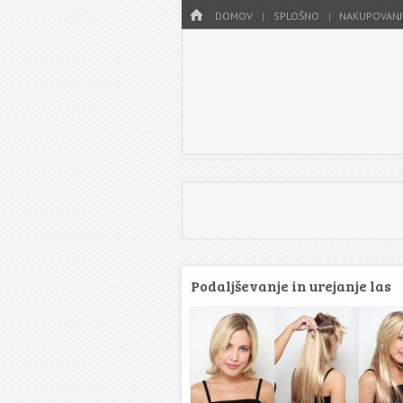
Menu
HOME
SKIP TO CONTENT
DOMOV
SPLOŠNO
NAKUPOVANJ
Podaljševanje in urejanje las