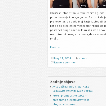
Obišči spletno stran, ki tebe zanima glede
podaljševanja in urejanja las. Se ti zdi, da j
prenovo las, da bodo tvoji lasje izgledali 
kot pa so pred enim mesecem? Misliš, da je
postaneš druga oseba? In misliš, da so tvoji
res potrebni novega tretmaja, da se obnovij
imaš …
More
→
May 21, 2014
admin
Leave a comment
Zadnje objave
Avto zaščita pred krajo: Kako
učinkovito zaščititi svoje vozilo?
Pleksi promocijske table –
elegantna predstavitev vaše
blagovne znamke