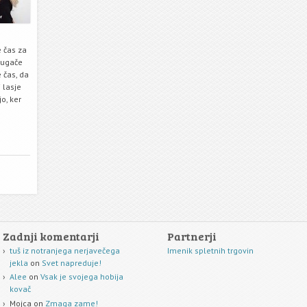
e čas za
drugače
 čas, da
 lasje
o, ker
Zadnji komentarji
Partnerji
tuš iz notranjega nerjavečega
Imenik spletnih trgovin
jekla
on
Svet napreduje!
Alee
on
Vsak je svojega hobija
kovač
Mojca
on
Zmaga zame!