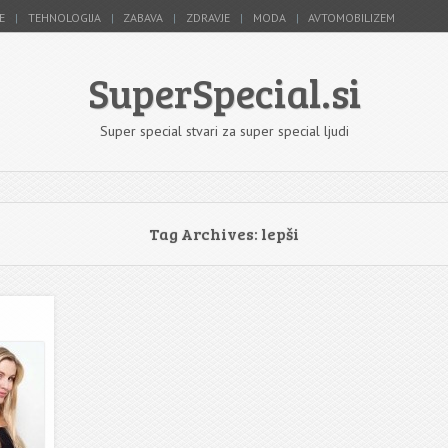
E
TEHNOLOGIJA
ZABAVA
ZDRAVJE
MODA
AVTOMOBILIZEM
SuperSpecial.si
Super special stvari za super special ljudi
Tag Archives:
lepši